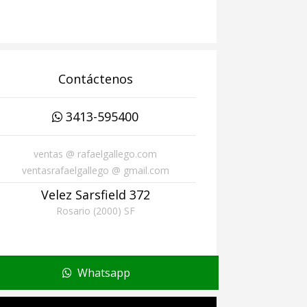
Contáctenos
3413-595400
ventas @ rafaelgallego.com
ventasrafaelgallego @ gmail.com
Velez Sarsfield 372
Rosario (2000) SF
Whatsapp